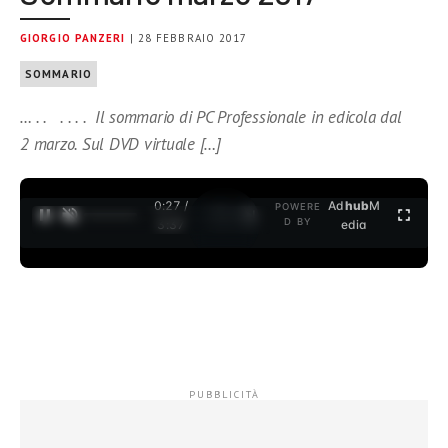
GIORGIO PANZERI
| 28 FEBBRAIO 2017
SOMMARIO
… . . . . . . Il sommario di PC Professionale in edicola dal
2 marzo. Sul DVD virtuale […]
0:28 /
Ad
hub
M
POWERE
1
/
2
D BY
3:37
edia
…
.