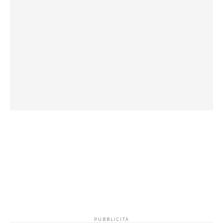
.
.
.