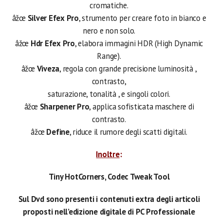
cromatiche.
âžœ
Silver Efex Pro
, strumento per creare foto in bianco e
nero e non solo.
âžœ
Hdr Efex Pro
, elabora immagini HDR (High Dynamic
Range).
âžœ
Viveza
, regola con grande precisione luminosità ,
contrasto,
saturazione, tonalità , e singoli colori.
âžœ
Sharpener Pro
, applica sofisticata maschere di
contrasto.
âžœ
Define
, riduce il rumore degli scatti digitali.
Inoltre
:
Tiny HotCorners, Codec Tweak Tool
Sul Dvd sono presenti i contenuti extra degli articoli
proposti nell’edizione digitale di PC Professionale