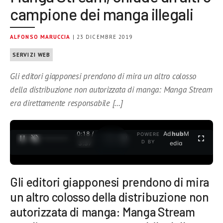
campione dei manga illegali
ALFONSO MARUCCIA
| 23 DICEMBRE 2019
SERVIZI WEB
Gli editori giapponesi prendono di mira un altro colosso
della distribuzione non autorizzata di manga: Manga Stream
era direttamente responsabile […]
0:19 /
Ad
hub
M
POWERE
1
/
2
D BY
3:37
edia
Gli editori giapponesi prendono di mira
un altro colosso della distribuzione non
autorizzata di manga: Manga Stream