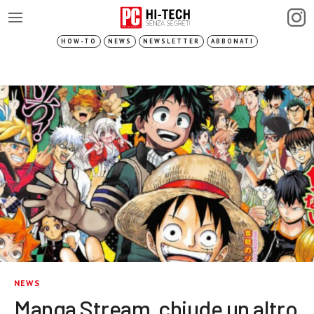
HOW-TO
NEWS
NEWSLETTER
ABBONATI
NEWS
Manga Stream, chiude un altro