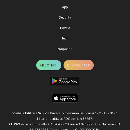
App
Security
HowTo
Tech
Magazine
ABBONATI
NEWSLETTER
Visibilia Editrice Srl
- Via Privata Giovannino De Grassi 12/12A - 20123
Milano. Iscritta al ROC con il n.37767.
CF, P.IVA ed iscrizione alla C.C.I.A.A. di Milano n.10269990965. Numero REA:
MI-2519578. Capitale sociale € 100.000,00 I.V.