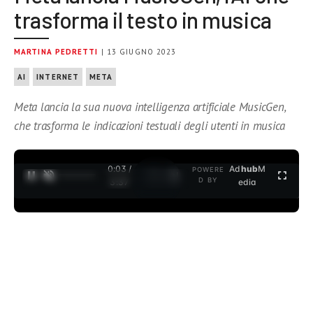
trasforma il testo in musica
MARTINA PEDRETTI
| 13 GIUGNO 2023
AI
INTERNET
META
Meta lancia la sua nuova intelligenza artificiale MusicGen,
che trasforma le indicazioni testuali degli utenti in musica
0:04 /
Ad
hub
M
POWERE
1
/
2
D BY
3:37
edia