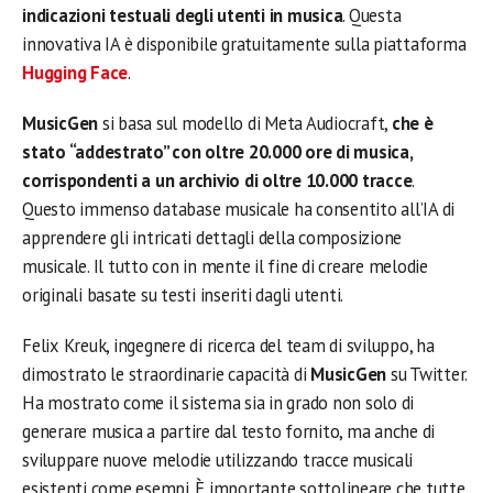
indicazioni testuali degli utenti in musica
. Questa
innovativa IA è disponibile gratuitamente sulla piattaforma
Hugging Face
.
MusicGen
si basa sul modello di Meta Audiocraft,
che è
stato “addestrato” con oltre 20.000 ore di musica,
corrispondenti a un archivio di oltre 10.000 tracce
.
Questo immenso database musicale ha consentito all’IA di
apprendere gli intricati dettagli della composizione
musicale. Il tutto con in mente il fine di creare melodie
originali basate su testi inseriti dagli utenti.
Felix Kreuk, ingegnere di ricerca del team di sviluppo, ha
dimostrato le straordinarie capacità di
MusicGen
su Twitter.
Ha mostrato come il sistema sia in grado non solo di
generare musica a partire dal testo fornito, ma anche di
sviluppare nuove melodie utilizzando tracce musicali
esistenti come esempi. È importante sottolineare che tutte