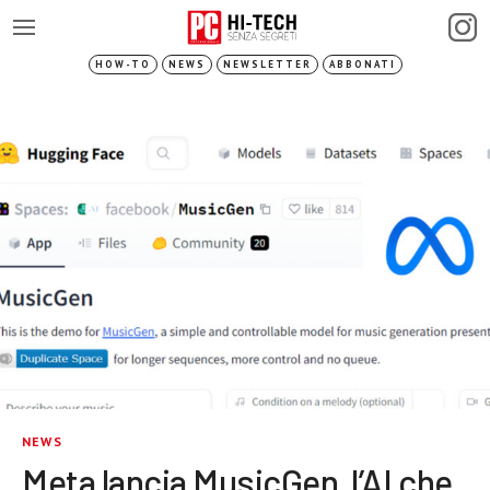
HOW-TO
NEWS
NEWSLETTER
ABBONATI
NEWS
Meta lancia MusicGen, l’AI che