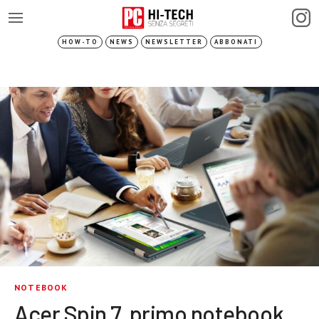
HOW-TO
NEWS
NEWSLETTER
ABBONATI
NOTEBOOK
Acer Spin 7, primo notebook