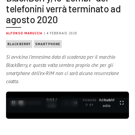
telefonini verrà terminato ad
agosto 2020
ALFONSO MARUCCIA
| 4 FEBBRAIO 2020
BLACKBERRY
SMARTPHONE
Si avvicina l’ennesima data di scadenza per il marchio
BlackBerry, e questa volta sembra proprio che per gli
smartphone dell’ex-RIM non ci sarà alcuna resurrezione
coatta.
0:04 /
Ad
hub
M
POWERE
1
/
2
D BY
3:35
edia