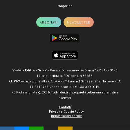
Magazine
ABBONATI
NEWSLETTER
Visibilia Editrice Srl
- Via Privata Giovannino De Grassi 12/12A - 20123
Milano. Iscritta al ROC con il n.37767.
CF, P.IVA ed iscrizione alla C.C.I.A.A. di Milano n.10269990965. Numero REA:
MI-2519578. Capitale sociale € 100.000,00 I.V.
PC Professionale © 2026. Tutti i diritti di proprietà letteraria ed artistica
riservati.
Contatti
Privacy e Cookie Policy
Impostazioni cookie