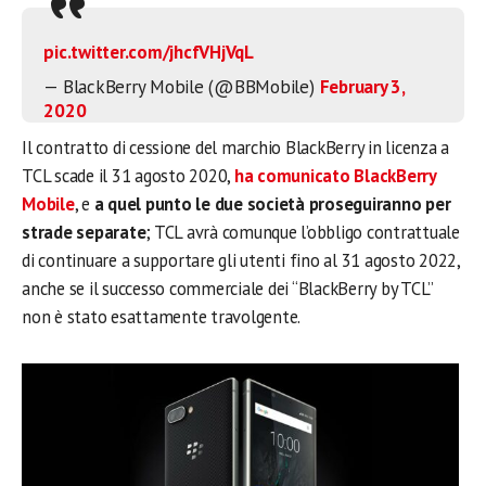
pic.twitter.com/jhcfVHjVqL
— BlackBerry Mobile (@BBMobile)
February 3,
2020
Il contratto di cessione del marchio BlackBerry in licenza a
TCL scade il 31 agosto 2020,
ha comunicato BlackBerry
Mobile
, e
a quel punto le due società proseguiranno per
strade separate
; TCL avrà comunque l’obbligo contrattuale
di continuare a supportare gli utenti fino al 31 agosto 2022,
anche se il successo commerciale dei “BlackBerry by TCL”
non è stato esattamente travolgente.