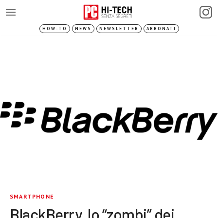
HOW-TO
NEWS
NEWSLETTER
ABBONATI
SMARTPHONE
BlackBerry, lo “zombi” dei