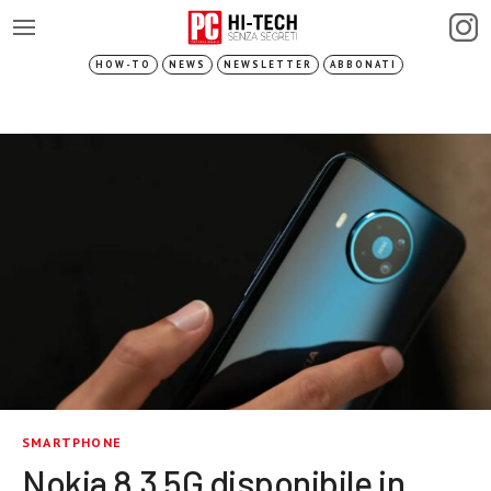
HOW-TO
NEWS
NEWSLETTER
ABBONATI
SMARTPHONE
Nokia 8.3 5G disponibile in