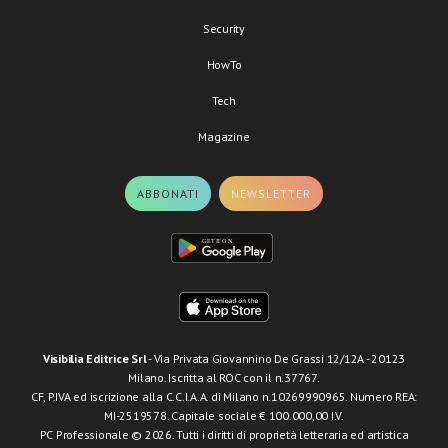
Security
HowTo
Tech
Magazine
ABBONATI
NEWSLETTER
Visibilia Editrice Srl
- Via Privata Giovannino De Grassi 12/12A - 20123
Milano. Iscritta al ROC con il n.37767.
CF, P.IVA ed iscrizione alla C.C.I.A.A. di Milano n.10269990965. Numero REA:
MI-2519578. Capitale sociale € 100.000,00 I.V.
PC Professionale © 2026. Tutti i diritti di proprietà letteraria ed artistica