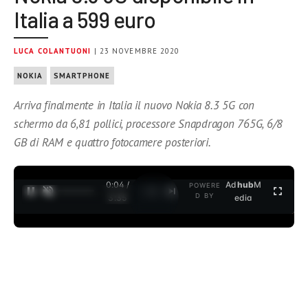
Italia a 599 euro
LUCA COLANTUONI
| 23 NOVEMBRE 2020
NOKIA
SMARTPHONE
Arriva finalmente in Italia il nuovo Nokia 8.3 5G con
schermo da 6,81 pollici, processore Snapdragon 765G, 6/8
GB di RAM e quattro fotocamere posteriori.
0:04 /
Ad
hub
M
POWERE
1
/
2
D BY
3:35
edia