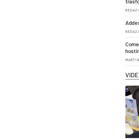
trasf
REDAZI
Addes
REDAZI
Come 
hosti
MARTIN
VID