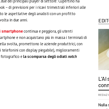
due dei principali player di settore: Cupertino ha
 – di previsioni per i ricavi trimestrali inferiori alle
le aspettative degli analisti con un profitto
volta in due anni.
EDIT
li smartphone
continua e peggiora, gli utenti
rtphone e non acquistano più in massa i terminali di
della svolta, promettono le aziende produttrici, con
i telefonini con display piegabile), miglioramenti
o fotografico e
la scomparsa degli odiati
notch
L’AI
conn
REDAZI
Nulla 