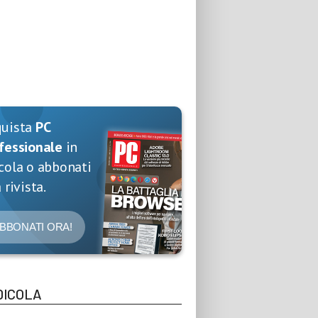
quista
PC
fessionale
in
cola o abbonati
 rivista.
BBONATI ORA!
DICOLA