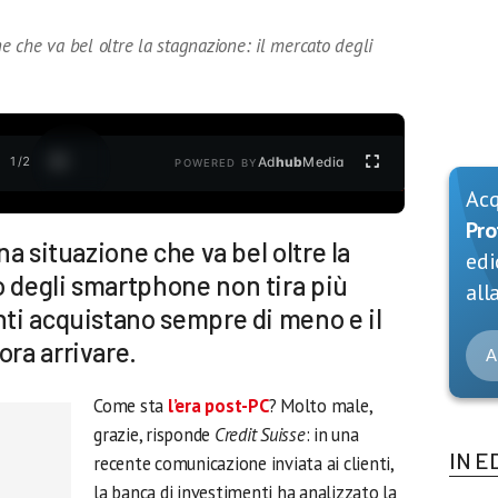
ne che va bel oltre la stagnazione: il mercato degli
1
/
2
Ad
hub
Media
POWERED BY
Ac
Pro
una situazione che va bel oltre la
edi
o degli smartphone non tira più
alla
nti acquistano sempre di meno e il
ora arrivare.
A
Come sta
l’era post-PC
? Molto male,
grazie, risponde
Credit Suisse
: in una
IN E
recente comunicazione inviata ai clienti,
la banca di investimenti ha analizzato la