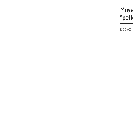
Moya
“pell
REDAZI