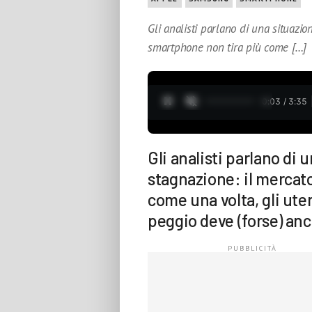
Gli analisti parlano di una situazio
smartphone non tira più come […]
0:04 / 3:35
Gli analisti parlano di 
stagnazione: il mercat
come una volta, gli ute
peggio deve (forse) anc