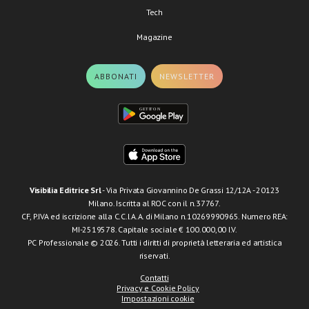
Tech
Magazine
ABBONATI
NEWSLETTER
Visibilia Editrice Srl
- Via Privata Giovannino De Grassi 12/12A - 20123
Milano. Iscritta al ROC con il n.37767.
CF, P.IVA ed iscrizione alla C.C.I.A.A. di Milano n.10269990965. Numero REA:
MI-2519578. Capitale sociale € 100.000,00 I.V.
PC Professionale © 2026. Tutti i diritti di proprietà letteraria ed artistica
riservati.
Contatti
Privacy e Cookie Policy
Impostazioni cookie