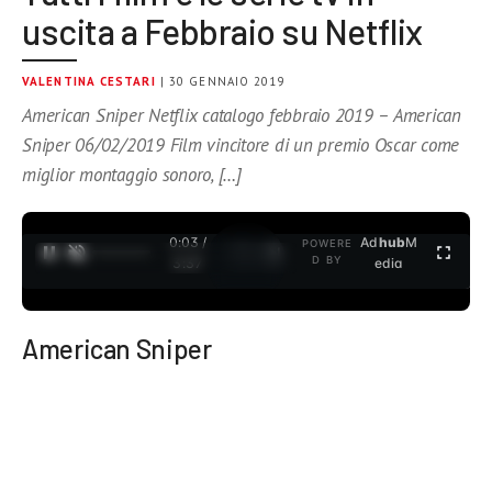
uscita a Febbraio su Netflix
VALENTINA CESTARI
| 30 GENNAIO 2019
American Sniper Netflix catalogo febbraio 2019 – American
Sniper 06/02/2019 Film vincitore di un premio Oscar come
miglior montaggio sonoro, […]
0:04 /
Ad
hub
M
POWERE
1
/
2
D BY
3:37
edia
American Sniper