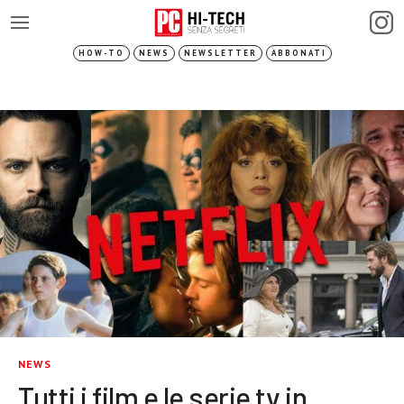
HOW-TO
NEWS
NEWSLETTER
ABBONATI
NEWS
Tutti i film e le serie tv in