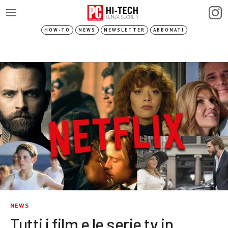
HOW-TO
NEWS
NEWSLETTER
ABBONATI
NEWS
Tutti i film e le serie tv in