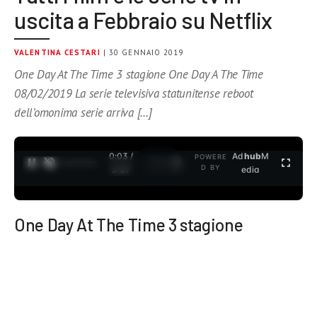
uscita a Febbraio su Netflix
VALENTINA CESTARI
| 30 GENNAIO 2019
One Day At The Time 3 stagione One Day A The Time
08/02/2019 La serie televisiva statunitense reboot
dell’omonima serie arriva […]
0:04 /
Ad
hub
M
POWERE
1
/
2
D BY
3:37
edia
One Day At The Time 3 stagione