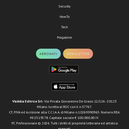
Security
HowTo
Tech
Magazine
ABBONATI
NEWSLETTER
Visibilia Editrice Srl
- Via Privata Giovannino De Grassi 12/12A - 20123
Milano. Iscritta al ROC con il n.37767.
CF, P.IVA ed iscrizione alla C.C.I.A.A. di Milano n.10269990965. Numero REA:
MI-2519578. Capitale sociale € 100.000,00 I.V.
PC Professionale © 2026. Tutti i diritti di proprietà letteraria ed artistica
riservati.