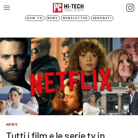
HOW-TO
NEWS
NEWSLETTER
ABBONATI
NEWS
Tutti i film e le serie tv in