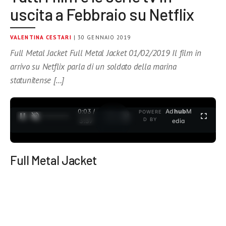
uscita a Febbraio su Netflix
VALENTINA CESTARI
| 30 GENNAIO 2019
Full Metal Jacket Full Metal Jacket 01/02/2019 Il film in
arrivo su Netflix parla di un soldato della marina
statunitense […]
0:04 /
Ad
hub
M
POWERE
1
/
2
D BY
3:37
edia
Full Metal Jacket