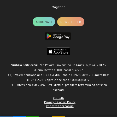
Magazine
ABBONATI
NEWSLETTER
Visibilia Editrice Srl
- Via Privata Giovannino De Grassi 12/12A - 20123
Milano. Iscritta al ROC con il n.37767.
CF, P.IVA ed iscrizione alla C.C.I.A.A. di Milano n.10269990965. Numero REA:
MI-2519578. Capitale sociale € 100.000,00 I.V.
PC Professionale © 2026. Tutti i diritti di proprietà letteraria ed artistica
riservati.
Contatti
Privacy e Cookie Policy
Impostazioni cookie