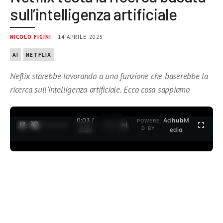
sull’intelligenza artificiale
NICOLO FIGINI
| 14 APRILE 2025
AI
NETFLIX
Neflix starebbe lavorando a una funzione che baserebbe la
ricerca sull’intelligenza artificiale. Ecco cosa sappiamo
0:04 /
Ad
hub
M
POWERE
1
/
2
D BY
3:35
edia