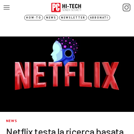
HOW-TO
NEWS
NEWSLETTER
ABBONATI
NEWS
Netflix testa la ricerca basata