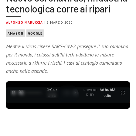
tecnologica corre ai ripari
ALFONSO MARUCCIA
| 5 MARZO 2020
AMAZON
GOOGLE
Mentre il virus cinese SARS-CoV-2 prosegue il suo cammino
per il mondo, i colossi dell’hi-tech adottano le misure
necessarie a ridurre i rischi. I casi di contagio aumentano
anche nelle aziende.
0:04 /
Ad
hub
M
POWERE
1
/
2
D BY
3:35
edia