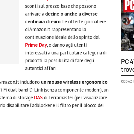
sconti sul prezzo base che possono
arrivare a
decine o anche a diverse
centinaia di euro
. Le offerte giornaliere
di Amazon.it rappresentano la
continuazione ideale dello spirito del
Prime Day
, e danno agli utenti
interessati a una particolare categoria di
prodotti la possibilità di fare degli
PC 4
autentici affari.
trov
u Amazon.it includono
un mouse wireless ergonomico
REDAZI
 Wi-Fi dual-band D-Link (senza componente modem), un
stema di storage
DAS
di Terramaster (per visualizzare
 disabilitare l’adblocker e il filtro per il blocco dei