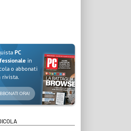
quista
PC
fessionale
in
cola o abbonati
 rivista.
BBONATI ORA!
DICOLA