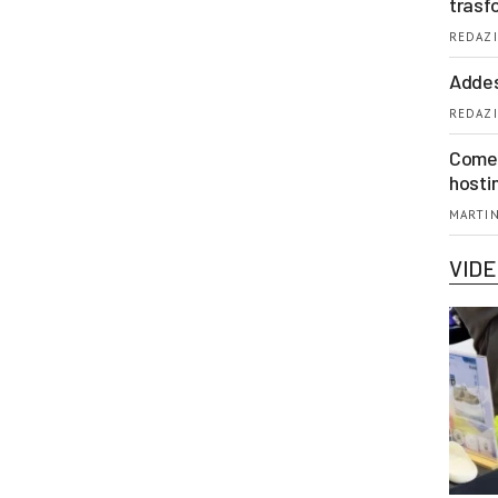
trasf
REDAZI
Addes
REDAZI
Come 
hosti
MARTIN
VID