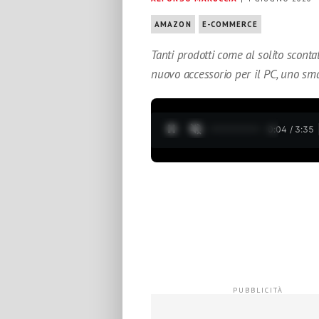
AMAZON
E-COMMERCE
Tanti prodotti come al solito scont
nuovo accessorio per il PC, uno sma
0:05 / 3:35