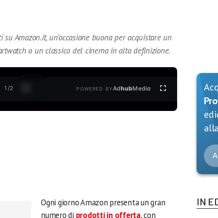
ati su Amazon.it, un’occasione buona per acquistare un
rtwatch o un classico del cinema in alta definizione.
Ac
1
/
2
Ad
hub
Media
POWERED BY
Pro
edi
alla
A
IN E
Ogni giorno Amazon presenta un gran
numero di
prodotti in offerta
, con