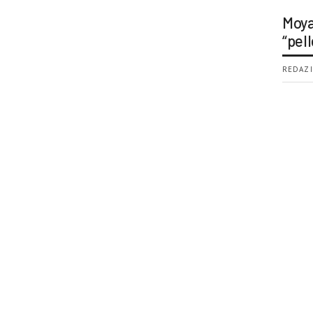
Moya
“pell
REDAZI