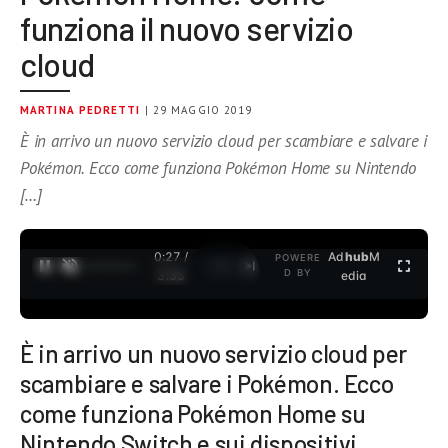
funziona il nuovo servizio
cloud
MARTINA PEDRETTI
| 29 MAGGIO 2019
È in arrivo un nuovo servizio cloud per scambiare e salvare i
Pokémon. Ecco come funziona Pokémon Home su Nintendo
[…]
0:27 /
Ad
hub
M
POWERE
1
/
2
D BY
3:35
edia
È in arrivo un nuovo servizio cloud per
scambiare e salvare i Pokémon. Ecco
come funziona Pokémon Home su
Nintendo Switch e sui dispositivi