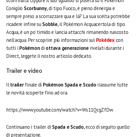
sconfinata. Oppure il suo sguardo si poserà su il Pokémon
Coniglio
Scorbunny
, di tipo Fuoco, è pieno d’energia e
sempre preso a scorrazzare qua e là? La sua scelta potrebbe
ricadere infine su
Sobble
, il Pokémon Acquacertola di tipo
Acqua, è un po’ timido e lancia attacchi rimanendo nascosto
nell’acqua. Per scoprire più informazioni sul
Pokédex
con
tutti i
Pokémon
di
ottava generazione
rivelati durante i
Direct, leggete il nostro articolo dedicato.
Trailer e video
Il
trailer
finale di
Pokémon Spada e Scudo
riassume tutte
le novità scoperte fino ad ora.
https://www.youtube.com/watch?v=Ws11QcgZfDw
Continuano i trailer di
Spada e Scudo
, ecco di seguito quello
di presentazione.