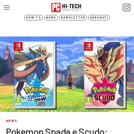
HOW-TO
NEWS
NEWSLETTER
ABBONATI
NEWS
Pokemon Spada e Scudo: