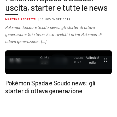
uscita, starter e tutte le news
MARTINA PEDRETTI
| 15 NOVEMBRE 2019
Pokémon Spada e Scudo news: gli starter di ottava
generazione Gli starter Ecco rivelati i primi Pokémon di
ottava generazione: […]
0:19 /
Ad
hub
M
POWERE
1
/
2
D BY
3:37
edia
Pokémon Spada e Scudo news: gli
starter di ottava generazione