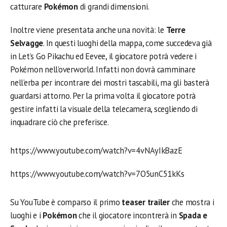
catturare
Pokémon
di grandi dimensioni.
Inoltre viene presentata anche una novità: le
Terre
Selvagge
. In questi luoghi della mappa, come succedeva già
in Let’s Go Pikachu ed Eevee, il giocatore potrà vedere i
Pokémon nell’overworld. Infatti non dovrà camminare
nell’erba per incontrare dei mostri tascabili, ma gli basterà
guardarsi attorno. Per la prima volta il giocatore potrà
gestire infatti la visuale della telecamera, scegliendo di
inquadrare ciò che preferisce.
https://www.youtube.com/watch?v=4vNAyIkBazE
https://www.youtube.com/watch?v=7O5unC51kKs
Su YouTube è comparso il primo
teaser trailer
che mostra i
luoghi e i
Pokémon
che il giocatore incontrerà in
Spada e