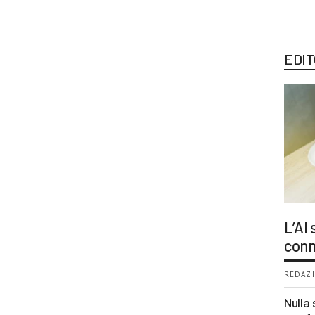
EDIT
L’AI
conn
REDAZI
Nulla 