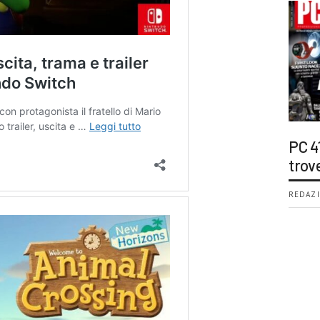
PC 4
trov
REDAZI