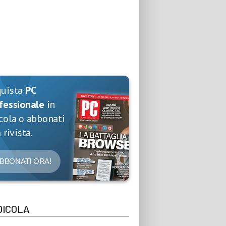
quista
PC
fessionale
in
cola o abbonati
 rivista.
BBONATI ORA!
DICOLA