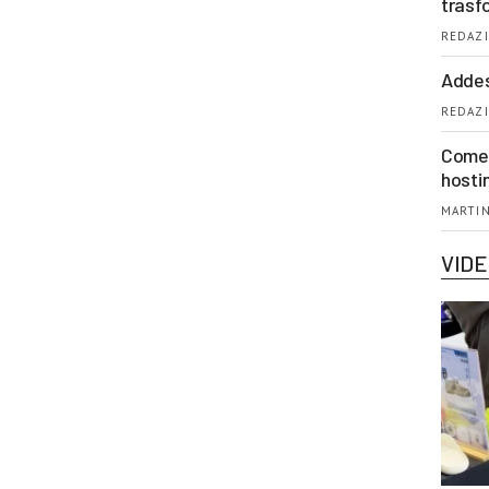
trasf
REDAZI
Addes
REDAZI
Come 
hosti
MARTIN
VID