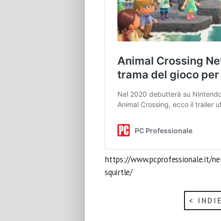
https://www.pcprofessionale.it/n
squirtle/
< INDI