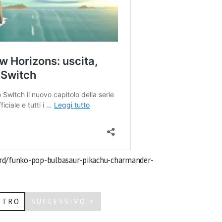
erd/funko-pop-bulbasaur-pikachu-charmander-
ETRO
SUCCESSIVO >