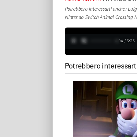
Potrebbero interessarti anche: Luigi
Nintendo Switch Animal Crossing N
0:05 / 3:35
Potrebbero interessart