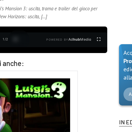
’s Mansion 3: uscita, trama e trailer del gioco per
ew Horizons: uscita, […]
1
/
2
Ad
hub
Media
POWERED BY
Ac
Pro
i anche:
edi
alla
A
IN E