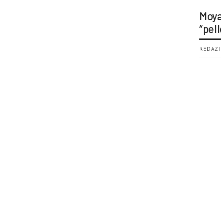
Moya
“pell
REDAZI