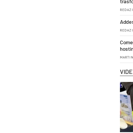
trasf
REDAZI
Addes
REDAZI
Come 
hosti
MARTIN
VID