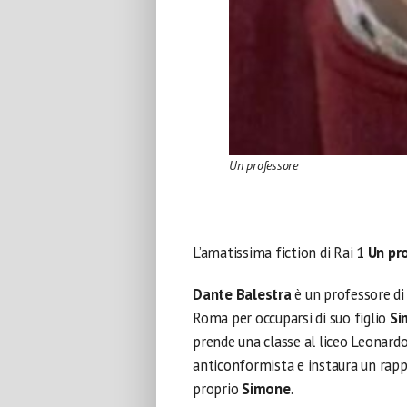
Un professore
L’amatissima fiction di Rai 1
Un pr
Dante Balestra
è un professore di 
Roma per occuparsi di suo figlio
Si
prende una classe al liceo Leonard
anticonformista e instaura un rappo
proprio
Simone
.