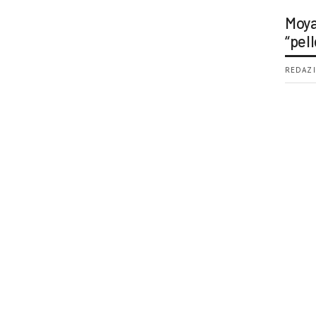
Moya
“pell
REDAZI