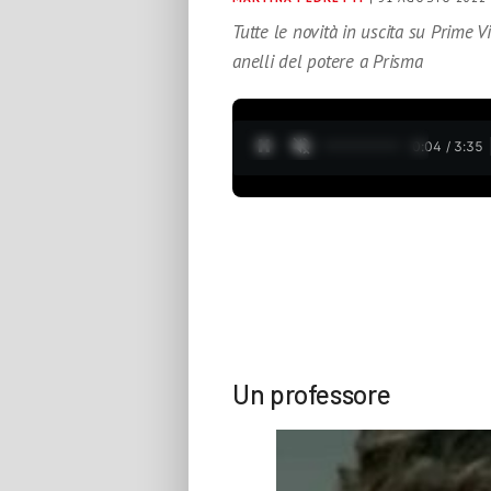
Tutte le novità in uscita su Prime V
anelli del potere a Prisma
0:05 / 3:35
Un professore