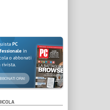
quista
PC
fessionale
in
cola o abbonati
 rivista.
BBONATI ORA!
DICOLA