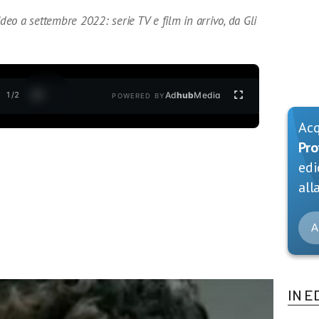
ideo a settembre 2022: serie TV e film in arrivo, da Gli
1
/
2
Ad
hub
Media
POWERED BY
Ac
Pro
edi
alla
A
IN E