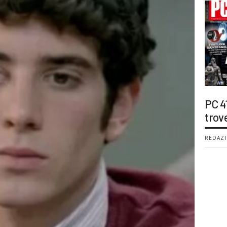
PC 4
trov
REDAZI