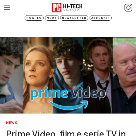
HOW-TO
NEWS
NEWSLETTER
ABBONATI
NEWS
Prime Video, film e serie TV in