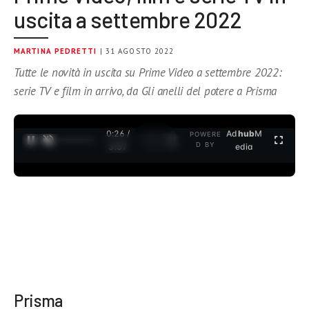
uscita a settembre 2022
MARTINA PEDRETTI
| 31 AGOSTO 2022
Tutte le novità in uscita su Prime Video a settembre 2022:
serie TV e film in arrivo, da Gli anelli del potere a Prisma
0:27 /
Ad
hub
M
POWERE
1
/
2
D BY
3:37
edia
Prisma