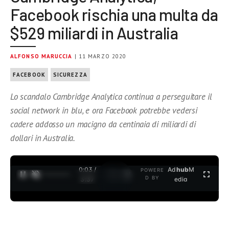
Facebook rischia una multa da
$529 miliardi in Australia
ALFONSO MARUCCIA
| 11 MARZO 2020
FACEBOOK
SICUREZZA
Lo scandalo Cambridge Analytica continua a perseguitare il
social network in blu, e ora Facebook potrebbe vedersi
cadere addosso un macigno da centinaia di miliardi di
dollari in Australia.
0:04 /
Ad
hub
M
POWERE
1
/
2
D BY
3:37
edia