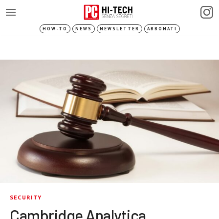
HOW-TO
NEWS
NEWSLETTER
ABBONATI
SECURITY
Cambridge Analytica,