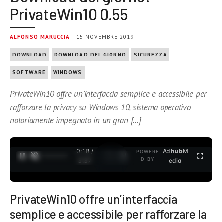
PrivateWin10 0.55
ALFONSO MARUCCIA
| 15 NOVEMBRE 2019
DOWNLOAD
DOWNLOAD DEL GIORNO
SICUREZZA
SOFTWARE
WINDOWS
PrivateWin10 offre un’interfaccia semplice e accessibile per
rafforzare la privacy su Windows 10, sistema operativo
notoriamente impegnato in un gran […]
0:18 /
Ad
hub
M
POWERE
1
/
2
D BY
3:37
edia
PrivateWin10 offre un’interfaccia
semplice e accessibile per rafforzare la