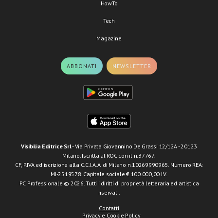
HowTo
Tech
Magazine
ABBONATI
NEWSLETTER
Visibilia Editrice Srl
- Via Privata Giovannino De Grassi 12/12A - 20123
Milano. Iscritta al ROC con il n.37767.
CF, P.IVA ed iscrizione alla C.C.I.A.A. di Milano n.10269990965. Numero REA:
MI-2519578. Capitale sociale € 100.000,00 I.V.
PC Professionale © 2026. Tutti i diritti di proprietà letteraria ed artistica
riservati.
Contatti
Privacy e Cookie Policy