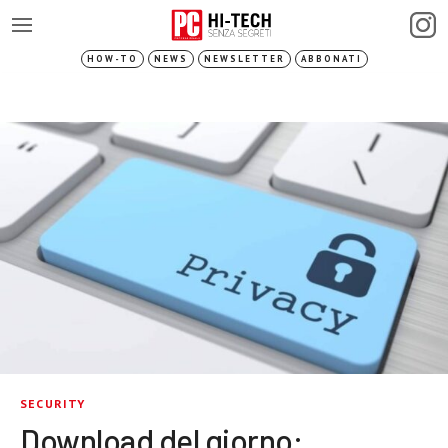
HOW-TO
NEWS
NEWSLETTER
ABBONATI
SECURITY
Download del giorno: