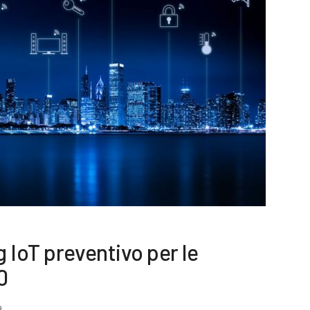
 IoT preventivo per le
0
9