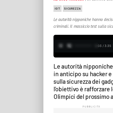
IOT
SICUREZZA
Le autorità nipponiche hanno deciso
criminali. Il massiccio test sulla si
0:05 / 3:35
Le autorità nipponiche 
in anticipo su hacker e 
sulla sicurezza dei gad
l’obiettivo è rafforzare
Olimpici del prossimo 