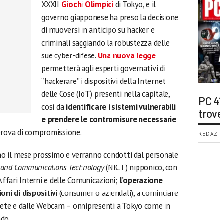
XXXII
Giochi Olimpici
di Tokyo, e il
governo giapponese ha preso la decisione
di muoversi in anticipo su hacker e
criminali saggiando la robustezza delle
sue cyber-difese.
Una nuova legge
permetterà agli esperti governativi di
“hackerare” i dispositivi della Internet
delle Cose (IoT) presenti nella capitale,
PC 4
così da
identificare i sistemi vulnerabili
trov
e prendere le contromisure necessarie
prova di compromissione.
REDAZI
nno il mese prossimo e verranno condotti dal personale
on and Communications Technology
(NICT) nipponico, con
 Affari Interni e delle Comunicazioni;
l’operazione
oni di dispositivi
(consumer o aziendali), a cominciare
 Rete e dalle Webcam – onnipresenti a Tokyo come in
ndo.