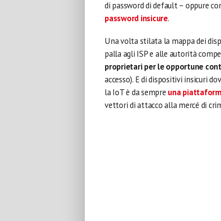
di password di default – oppure con l
password insicure
.
Una volta stilata la mappa dei dispos
palla agli ISP e alle autorità comp
proprietari per le opportune con
accesso). E di dispositivi insicuri 
la IoT è da sempre
una piattaform
vettori di attacco alla mercé di crim