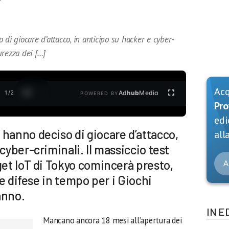
 di giocare d’attacco, in anticipo su hacker e cyber-
curezza dei […]
Ac
1
/
2
Ad
hub
Media
POWERED BY
Pro
edi
hanno deciso di giocare d’attacco,
alla
cyber-criminali. Il massiccio test
get IoT di Tokyo comincerà presto,
A
 le difese in tempo per i Giochi
anno.
IN E
Mancano ancora 18 mesi all’apertura dei