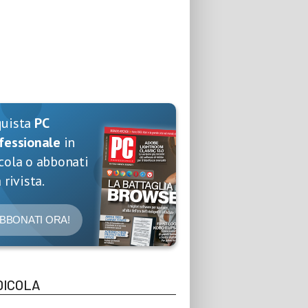
quista
PC
fessionale
in
cola o abbonati
 rivista.
BBONATI ORA!
DICOLA