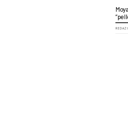
Moya
“pell
REDAZI