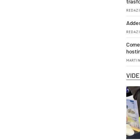
trasf
REDAZI
Addes
REDAZI
Come 
hosti
MARTIN
VID