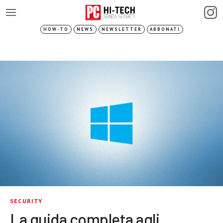
HOW-TO
NEWS
NEWSLETTER
ABBONATI
SECURITY
La guida completa agli