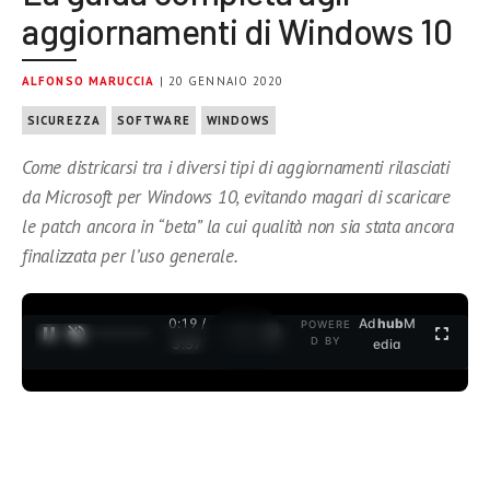
aggiornamenti di Windows 10
ALFONSO MARUCCIA
| 20 GENNAIO 2020
SICUREZZA
SOFTWARE
WINDOWS
Come districarsi tra i diversi tipi di aggiornamenti rilasciati
da Microsoft per Windows 10, evitando magari di scaricare
le patch ancora in “beta” la cui qualità non sia stata ancora
finalizzata per l’uso generale.
0:19 /
Ad
hub
M
POWERE
1
/
2
D BY
3:37
edia