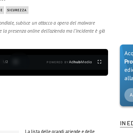
RE
SICUREZZA
mondiale, subisce un attacco a opera del malware
i e la presenza online dell’azienda ma l’incidente è già
Ac
Pro
1
/
2
Ad
hub
Media
POWERED BY
edi
alla
A
IN E
La lista delle grandi aziende e delle