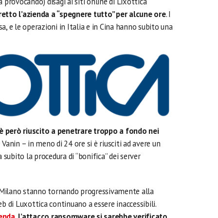
 provocando) disagi ai siti online di Lixottica
retto l’azienda a “spegnere tutto” per alcune ore
. I
a, e le operazioni in Italia e in Cina hanno subito una
 però riuscito a penetrare troppo a fondo nei
e Vanin – in meno di 24 ore si è riusciti ad avere un
a subito la procedura di “bonifica” dei server
di Milano stanno tornando progressivamente alla
b di Luxottica continuano a essere inaccessibili.
ienda
,
l’attacco ransomware si sarebbe verificato