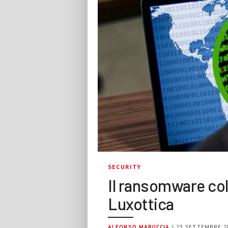
SECURITY
Il ransomware col
Luxottica
ALFONSO MARUCCIA
| 23 SETTEMBRE 2