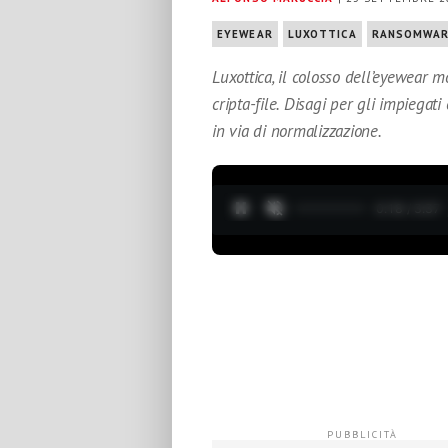
EYEWEAR
LUXOTTICA
RANSOMWA
Luxottica, il colosso dell’eyewear 
cripta-file. Disagi per gli impiegat
in via di normalizzazione.
0:19 / 3:37