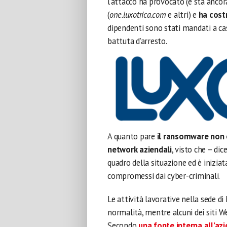
l’attacco ha provocato (e sta ancora
(
one.luxotrica.com
e altri) e
ha cost
dipendenti sono stati mandati a cas
battuta d’arresto.
A quanto pare
il ransomware non è
network aziendali
, visto che – dic
quadro della situazione ed è iniziat
compromessi dai cyber-criminali.
Le attività lavorative nella sede 
normalità, mentre alcuni dei siti We
Secondo
una fonte interna all’az