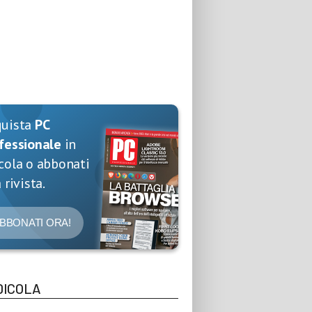
quista
PC
fessionale
in
cola o abbonati
 rivista.
BBONATI ORA!
DICOLA