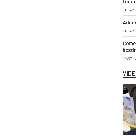
trasf
REDAZI
Addes
REDAZI
Come 
hosti
MARTIN
VID