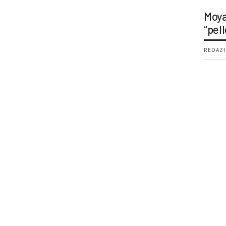
Moya
“pell
REDAZI