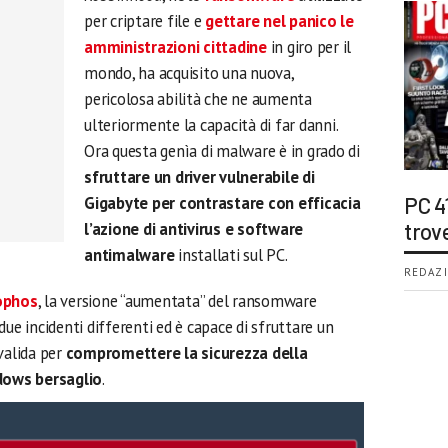
per criptare file e
gettare nel panico le
amministrazioni cittadine
in giro per il
mondo, ha acquisito una nuova,
pericolosa abilità che ne aumenta
ulteriormente la capacità di far danni.
Ora questa genìa di malware è in grado di
sfruttare un driver vulnerabile di
Gigabyte per contrastare con efficacia
PC 4
l’azione di antivirus e software
trov
antimalware
installati sul PC.
REDAZI
Sophos
, la versione “aumentata” del ransomware
ue incidenti differenti ed è capace di sfruttare un
valida per
compromettere la sicurezza della
dows bersaglio
.