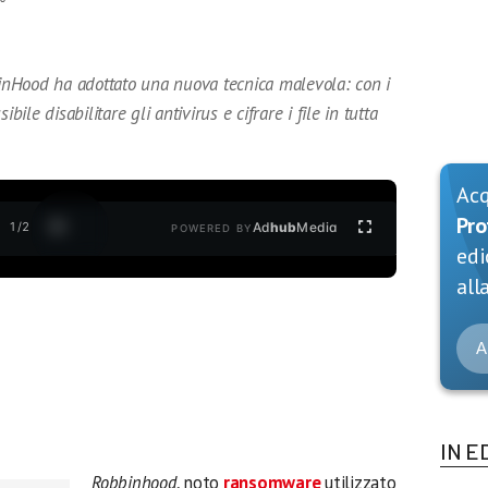
nHood ha adottato una nuova tecnica malevola: con i
bile disabilitare gli antivirus e cifrare i file in tutta
Ac
Pro
1
/
2
Ad
hub
Media
POWERED BY
edi
alla
A
IN E
Robbinhood
, noto
ransomware
utilizzato