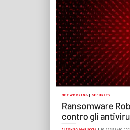
NETWORKING
|
SECURITY
Ransomware Robbi
contro gli antivir
ALFONSO MARUCCIA
| 10 FEBBRAIO 20