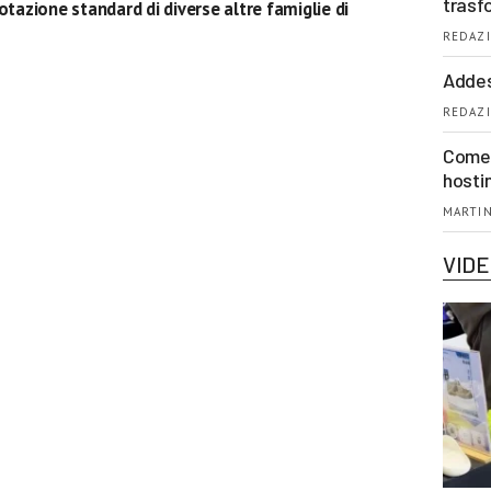
trasf
otazione standard di diverse altre famiglie di
REDAZI
Addes
REDAZI
Come 
hosti
MARTIN
VID