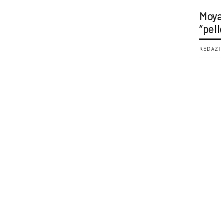
Moya
“pell
REDAZI