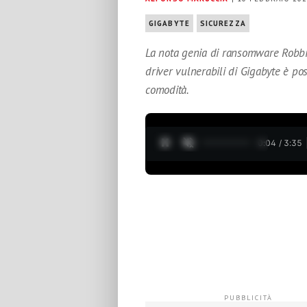
GIGABYTE
SICUREZZA
La nota genia di ransomware Robbi
driver vulnerabili di Gigabyte è possi
comodità.
0:05 / 3:35