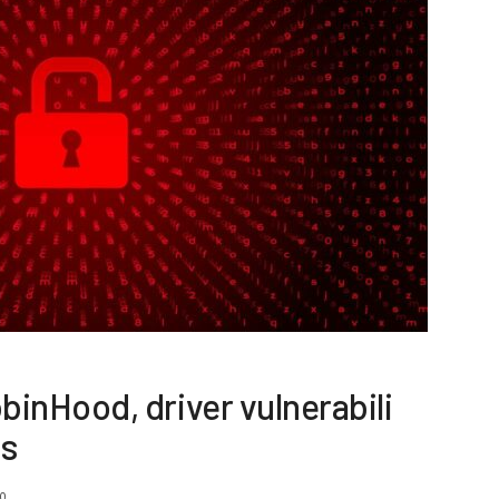
nHood, driver vulnerabili
us
20