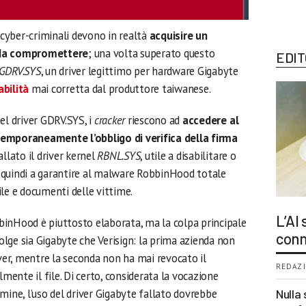
i cyber-criminali devono in realtà
acquisire un
 da compromettere
; una volta superato questo
EDIT
GDRV.SYS
, un driver legittimo per hardware Gigabyte
bilità
mai corretta dal produttore taiwanese.
el driver GDRV.SYS, i
cracker
riescono ad
accedere al
temporaneamente l’obbligo di verifica della firma
llato il driver kernel
RBNL.SYS
, utile a disabilitare o
 e quindi a garantire al malware RobbinHood totale
file e documenti delle vittime.
L’AI
inHood è piuttosto elaborata, ma la colpa principale
conn
volge sia Gigabyte che Verisign: la prima azienda non
iver, mentre la seconda non ha mai revocato il
REDAZI
lmente il file. Di certo, considerata la vocazione
mine, l’uso del driver Gigabyte fallato dovrebbe
Nulla 