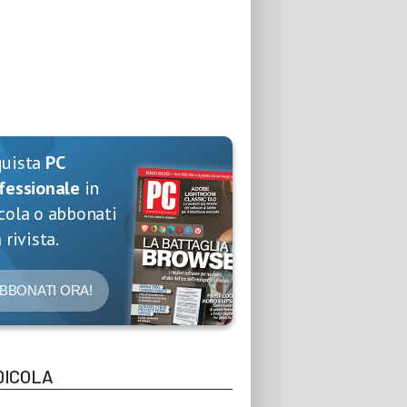
quista
PC
fessionale
in
cola o abbonati
 rivista.
BBONATI ORA!
DICOLA