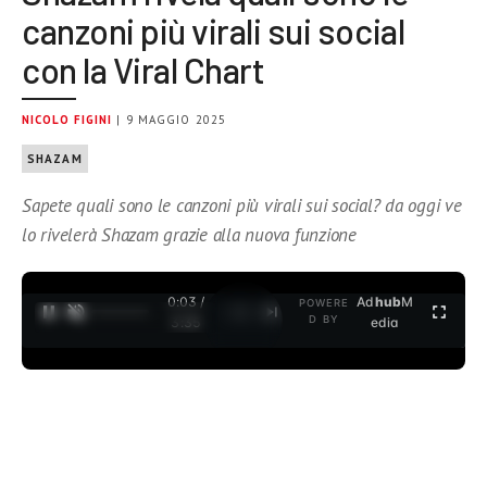
canzoni più virali sui social
con la Viral Chart
NICOLO FIGINI
| 9 MAGGIO 2025
SHAZAM
Sapete quali sono le canzoni più virali sui social? da oggi ve
lo rivelerà Shazam grazie alla nuova funzione
0:04 /
Ad
hub
M
POWERE
1
/
2
D BY
3:35
edia