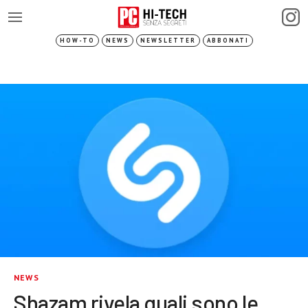
HOW-TO
NEWS
NEWSLETTER
ABBONATI
NEWS
Shazam rivela quali sono le