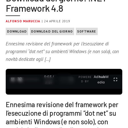
Framework 4.8
ALFONSO MARUCCIA
| 24 APRILE 2019
DOWNLOAD
DOWNLOAD DEL GIORNO
SOFTWARE
Ennesima revisione del framework per l’esecuzione di
programmi “dot net” su ambienti Windows (e non solo), con
novità dedicate agli […]
0:03 /
Ad
hub
M
POWERE
1
/
2
D BY
3:37
edia
Ennesima revisione del framework per
l’esecuzione di programmi “dot net” su
ambienti Windows (e non solo), con