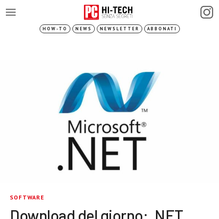
HOW-TO
NEWS
NEWSLETTER
ABBONATI
SOFTWARE
Download del giorno: .NET