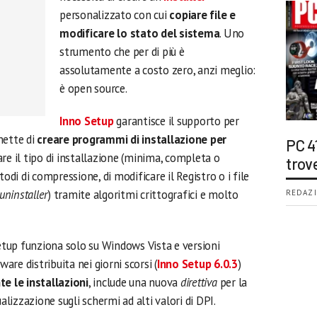
personalizzato con cui
copiare file e
modificare lo stato del sistema
. Uno
strumento che per di più è
assolutamente a costo zero, anzi meglio:
è open source.
Inno Setup
garantisce il supporto per
mette di
creare programmi di installazione per
PC 4
care il tipo di installazione (minima, completa o
trov
todi di compressione, di modificare il Registro o i file
uninstaller
) tramite algoritmi crittografici e molto
REDAZI
Setup funziona solo su Windows Vista e versioni
ware distribuita nei giorni scorsi (
Inno Setup 6.0.3
)
te le installazioni
, include una nuova
direttiva
per la
alizzazione sugli schermi ad alti valori di DPI.