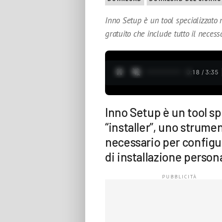
Inno Setup è un tool specializzato n
gratuito che include tutto il necess
0:19 / 3:35
Inno Setup è un tool sp
“installer”, uno strumen
necessario per configu
di installazione person