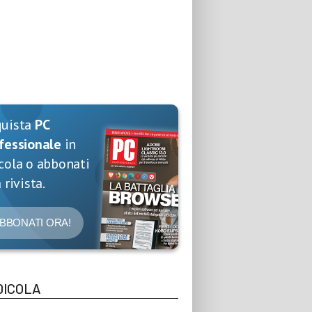
quista
PC
fessionale
in
cola o abbonati
 rivista.
BBONATI ORA!
DICOLA