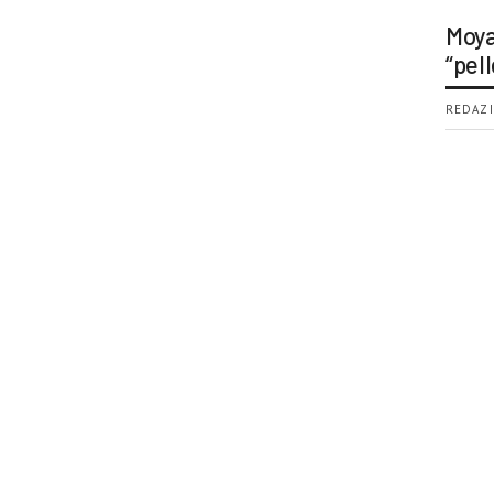
Moya
“pell
REDAZI