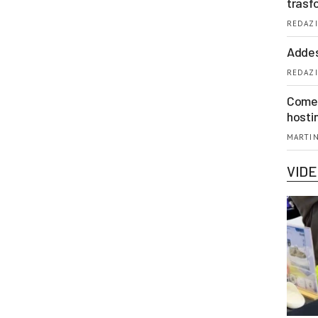
trasf
REDAZI
Addes
REDAZI
Come 
hosti
MARTIN
VID