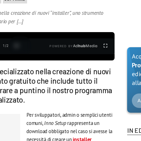
ella creazione di nuovi “installer”, uno strumento
ario per […]
1
/
2
Ad
hub
Media
POWERED BY
Ac
Pro
ecializzato nella creazione di nuovi
edi
to gratuito che include tutto il
alla
rare a puntino il nostro programma
alizzato.
A
Per sviluppatori, admin o semplici utenti
comuni,
Inno Setup
rappresenta un
IN E
download obbligato nel caso si avesse la
necessità di creare un
installer