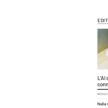
EDIT
L’AI
conn
REDAZI
Nulla 