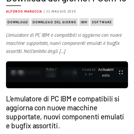
ALFONSO MARUCCIA
| 21 MAGGIO 2019
DOWNLOAD
DOWNLOAD DEL GIORNO
IBM
SOFTWARE
L’emulatore di PC IBM e compatibili si aggiorna con nuove
macchine supportate, nuovi componenti emulati e bugfix
assortiti. Nell’ambito degli […]
0:04 /
Ad
hub
M
POWERE
1
/
2
D BY
3:35
edia
L’emulatore di PC IBM e compatibili si
aggiorna con nuove macchine
supportate, nuovi componenti emulati
e bugfix assortiti.