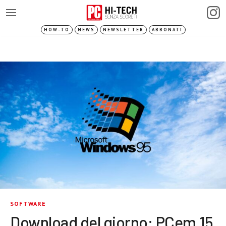
HOW-TO
NEWS
NEWSLETTER
ABBONATI
SOFTWARE
Download del giorno: PCem 15