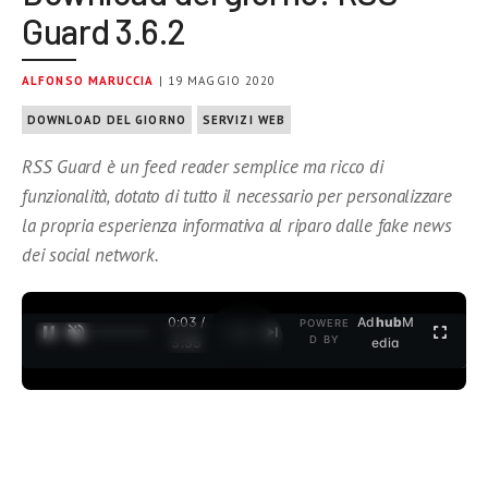
Guard 3.6.2
ALFONSO MARUCCIA
| 19 MAGGIO 2020
DOWNLOAD DEL GIORNO
SERVIZI WEB
RSS Guard è un feed reader semplice ma ricco di
funzionalità, dotato di tutto il necessario per personalizzare
la propria esperienza informativa al riparo dalle fake news
dei social network.
0:03 /
Ad
hub
M
POWERE
1
/
2
D BY
3:35
edia