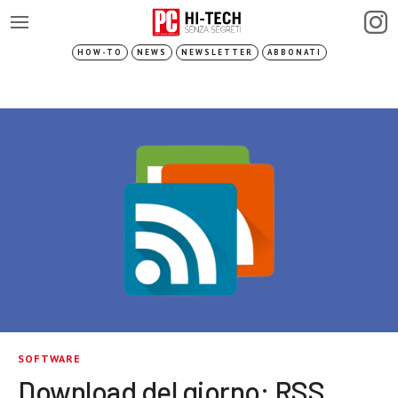
HOW-TO
NEWS
NEWSLETTER
ABBONATI
SOFTWARE
Download del giorno: RSS