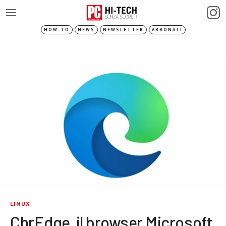
HOW-TO
NEWS
NEWSLETTER
ABBONATI
LINUX
ChrEdge, il browser Microsoft