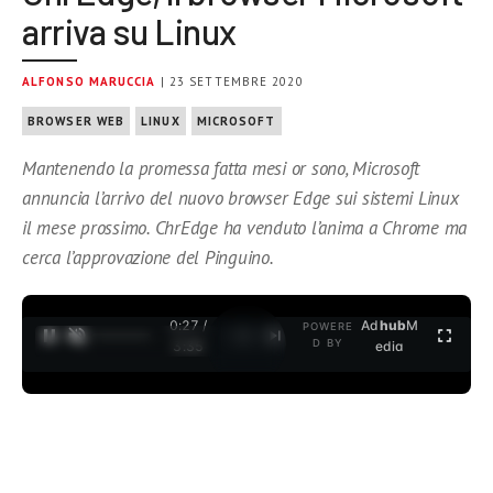
arriva su Linux
ALFONSO MARUCCIA
| 23 SETTEMBRE 2020
BROWSER WEB
LINUX
MICROSOFT
Mantenendo la promessa fatta mesi or sono, Microsoft
annuncia l’arrivo del nuovo browser Edge sui sistemi Linux
il mese prossimo. ChrEdge ha venduto l’anima a Chrome ma
cerca l’approvazione del Pinguino.
0:27 /
Ad
hub
M
POWERE
1
/
2
D BY
3:35
edia