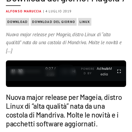
ALFONSO MARUCCIA
| 4 LUGLIO 2019
DOWNLOAD
DOWNLOAD DEL GIORNO
LINUX
Nuova major release per Mageia, distro Linux di “alta
qualità” nata da una costola di Mandriva. Molte le novità e
[…]
0:27 /
Ad
hub
M
POWERE
1
/
2
D BY
3:35
edia
Nuova major release per Mageia, distro
Linux di “alta qualità” nata da una
costola di Mandriva. Molte le novità e i
pacchetti software aggiornati.