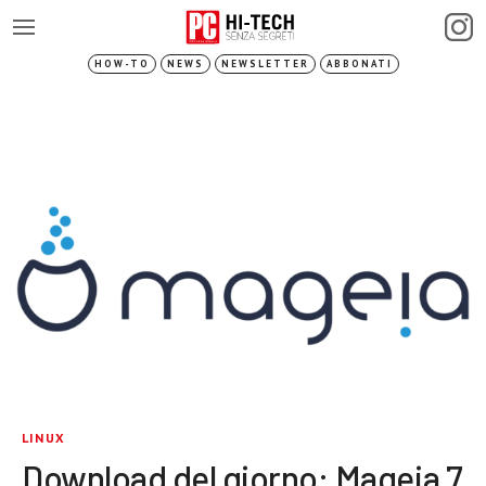
HOW-TO
NEWS
NEWSLETTER
ABBONATI
LINUX
Download del giorno: Mageia 7