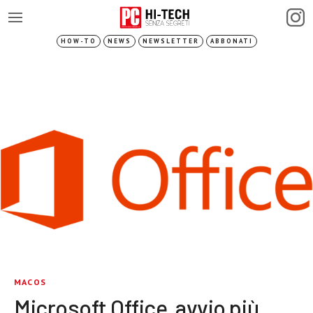
HOW-TO
NEWS
NEWSLETTER
ABBONATI
MACOS
Microsoft Office, avvio più