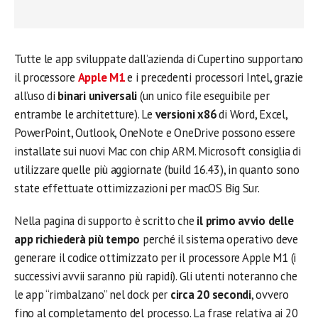
Tutte le app sviluppate dall’azienda di Cupertino supportano
il processore
Apple M1
e i precedenti processori Intel, grazie
all’uso di
binari universali
(un unico file eseguibile per
entrambe le architetture). Le
versioni x86
di Word, Excel,
PowerPoint, Outlook, OneNote e OneDrive possono essere
installate sui nuovi Mac con chip ARM. Microsoft consiglia di
utilizzare quelle più aggiornate (build 16.43), in quanto sono
state effettuate ottimizzazioni per macOS Big Sur.
Nella pagina di supporto è scritto che
il primo avvio delle
app richiederà più tempo
perché il sistema operativo deve
generare il codice ottimizzato per il processore Apple M1 (i
successivi avvii saranno più rapidi). Gli utenti noteranno che
le app “rimbalzano” nel dock per
circa 20 secondi
, ovvero
fino al completamento del processo. La frase relativa ai 20