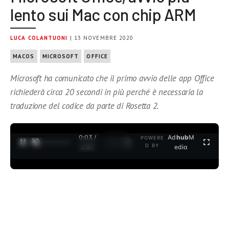
lento sui Mac con chip ARM
LUCA COLANTUONI
| 13 NOVEMBRE 2020
MACOS
MICROSOFT
OFFICE
Microsoft ha comunicato che il primo avvio delle app Office
richiederà circa 20 secondi in più perché è necessaria la
traduzione del codice da parte di Rosetta 2.
0:03 /
Ad
hub
M
POWERE
1
/
2
D BY
3:37
edia