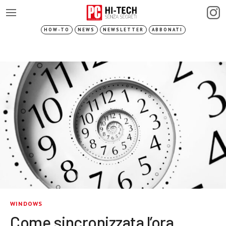
HOW-TO
NEWS
NEWSLETTER
ABBONATI
WINDOWS
Come sincronizzata l’ora