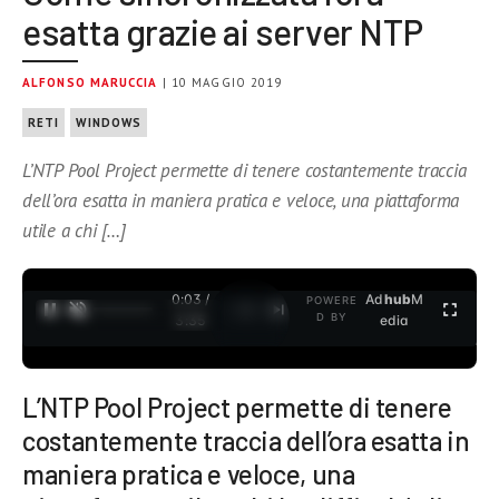
esatta grazie ai server NTP
ALFONSO MARUCCIA
| 10 MAGGIO 2019
RETI
WINDOWS
L’NTP Pool Project permette di tenere costantemente traccia
dell’ora esatta in maniera pratica e veloce, una piattaforma
utile a chi […]
0:04 /
Ad
hub
M
POWERE
1
/
2
D BY
3:35
edia
L’NTP Pool Project permette di tenere
costantemente traccia dell’ora esatta in
maniera pratica e veloce, una