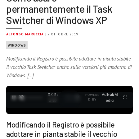
permanentemente il Task
Switcher di Windows XP
ALFONSO MARUCCIA
| 7 OTTOBRE 2019
WINDOWS
Modificando il Registro è possibile adottare in pianta stabile
il vecchio Task Switcher anche sulle versioni più moderne di
Windows. […]
0:04 /
Ad
hub
M
POWERE
1
/
2
D BY
3:37
edia
Modificando il Registro è possibile
adottare in pianta stabile il vecchio