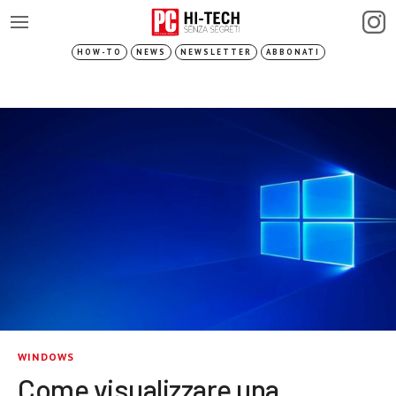
HOW-TO
NEWS
NEWSLETTER
ABBONATI
WINDOWS
Come visualizzare una