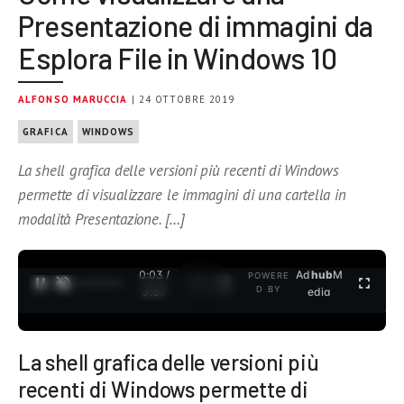
Presentazione di immagini da
Esplora File in Windows 10
ALFONSO MARUCCIA
| 24 OTTOBRE 2019
GRAFICA
WINDOWS
La shell grafica delle versioni più recenti di Windows
permette di visualizzare le immagini di una cartella in
modalità Presentazione. […]
0:04 /
Ad
hub
M
POWERE
1
/
2
D BY
3:37
edia
La shell grafica delle versioni più
recenti di Windows permette di