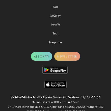
App
Security
HowTo
Tech
Magazine
ABBONATI
NEWSLETTER
Visibilia Editrice Srl
- Via Privata Giovannino De Grassi 12/12A - 20123
Milano. Iscritta al ROC con il n.37767.
CF, P.IVA ed iscrizione alla C.C.I.A.A. di Milano n.10269990965. Numero REA: