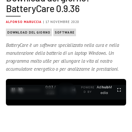
BatteryCare 0.9.36
ALFONSO MARUCCIA
| 17 NOVEMBRE 2020
DOWNLOAD DEL GIORNO
SOFTWARE
BatteryCare è un software specializzato nella cura e nella
manutenzione della batteria di un laptop Windows. Un
programma molto utile per allungare la vita al nostro
accumulatore energetico o per analizzarne le prestazioni.
0:03 /
Ad
hub
M
POWERE
1
/
2
D BY
3:35
edia