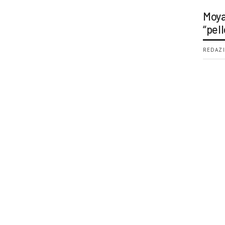
Moya
“pell
REDAZI