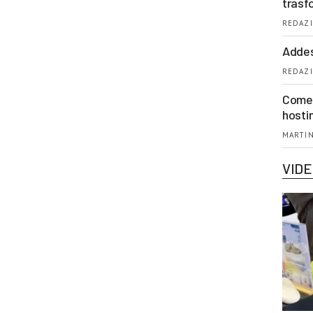
trasf
REDAZI
Addes
REDAZI
Come 
hosti
MARTIN
VID