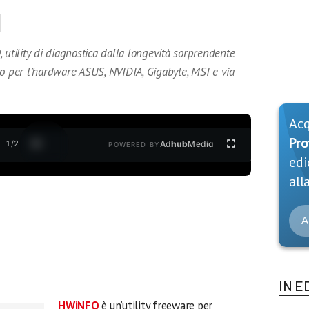
tility di diagnostica dalla longevità sorprendente
to per l’hardware ASUS, NVIDIA, Gigabyte, MSI e via
Ac
Pro
1
/
2
Ad
hub
Media
POWERED BY
edi
alla
A
IN E
HWiNFO
è un’utility freeware per