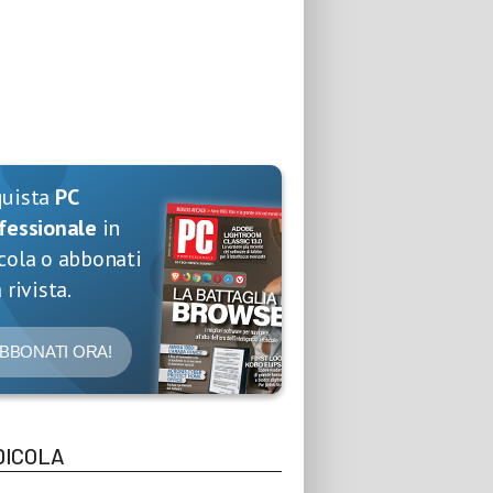
quista
PC
fessionale
in
cola o abbonati
 rivista.
BBONATI ORA!
DICOLA