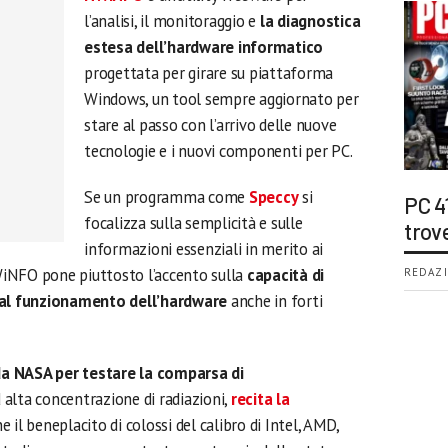
l’analisi, il monitoraggio e
la diagnostica
estesa dell’hardware informatico
progettata per girare su piattaforma
Windows, un tool sempre aggiornato per
stare al passo con l’arrivo delle nuove
tecnologie e i nuovi componenti per PC.
Se un programma come
Speccy
si
PC 4
focalizza sulla semplicità e sulle
trov
informazioni essenziali in merito ai
iNFO pone piuttosto l’accento sulla
capacità di
REDAZI
o al funzionamento dell’hardware
anche in forti
da NASA per testare la comparsa di
d alta concentrazione di radiazioni,
recita la
ne il beneplacito di colossi del calibro di Intel, AMD,