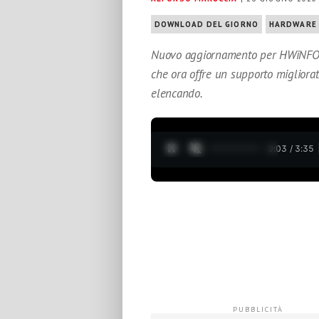
DOWNLOAD DEL GIORNO
HARDWARE
Nuovo aggiornamento per HWiNFO, u
che ora offre un supporto migliora
elencando.
0:05 / 3:35