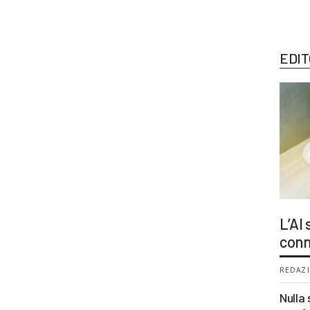
EDIT
L’AI
conn
REDAZI
Nulla 