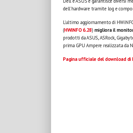
Dell e ASUS e garantisce diversi me
dell’hardware tramite log e compon
L’ultimo aggiornamento di HWiNFO d
(
HWiNFO 6.28
)
migliora il monito
prodotti da ASUS, ASRock, Gigabyte, 
prima GPU Ampere realizzata da N
Pagina ufficiale del download d