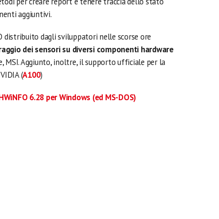
todi per creare report e tenere traccia dello stato
enti aggiuntivi.
istribuito dagli sviluppatori nelle scorse ore
raggio dei sensori su diversi componenti hardware
MSI. Aggiunto, inoltre, il supporto ufficiale per la
VIDIA (
A100
)
i HWiNFO 6.28 per Windows (ed MS-DOS)