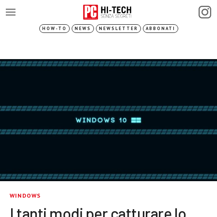
HOW-TO
NEWS
NEWSLETTER
ABBONATI
WINDOWS
I tanti modi per catturare lo