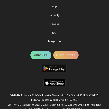
App
Security
HowTo
Tech
Magazine
ABBONATI
NEWSLETTER
Visibilia Editrice Srl
- Via Privata Giovannino De Grassi 12/12A - 20123
Milano. Iscritta al ROC con il n.37767.
CF, P.IVA ed iscrizione alla C.C.I.A.A. di Milano n.10269990965. Numero REA: