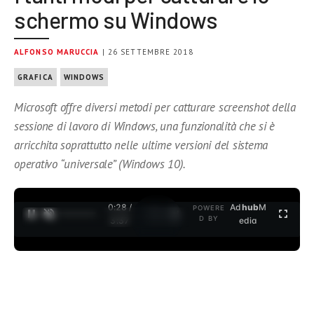
schermo su Windows
ALFONSO MARUCCIA
| 26 SETTEMBRE 2018
GRAFICA
WINDOWS
Microsoft offre diversi metodi per catturare screenshot della
sessione di lavoro di Windows, una funzionalità che si è
arricchita soprattutto nelle ultime versioni del sistema
operativo “universale” (Windows 10).
0:28 /
Ad
hub
M
POWERE
1
/
2
D BY
3:37
edia