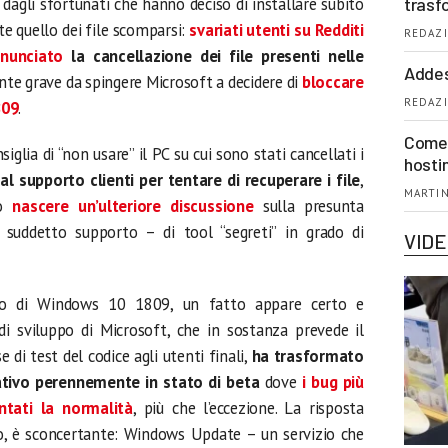
dagli sfortunati che hanno deciso di installare subito
trasf
e quello dei file scomparsi:
svariati utenti
su Redditi
REDAZI
nunciato
la cancellazione dei file presenti nelle
Addes
nte grave da spingere Microsoft a decidere di
bloccare
REDAZI
809
.
Come 
glia di “non usare” il PC su cui sono stati cancellati i
hosti
 al supporto clienti per tentare di recuperare i file
,
MARTIN
to
nascere un’ulteriore discussione
sulla presunta
 suddetto supporto – di tool “segreti” in grado di
VID
ino di Windows 10 1809, un fatto appare certo e
 di sviluppo di Microsoft, che in sostanza prevede il
 di test del codice agli utenti finali,
ha trasformato
tivo perennemente in stato di beta
dove
i bug più
ntati la normalità
, più che l’eccezione. La risposta
, è sconcertante: Windows Update – un servizio che