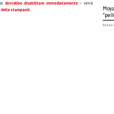
rto
dovrebbe disabilitare immediatamente
– verrà
Moya
er delle stampanti
.
“pell
REDAZI