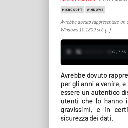
MICROSOFT
WINDOWS
Avrebbe dovuto rappresentare un up
Windows 10 1809 si è […]
0:04 / 3:35
Avrebbe dovuto rappres
per gli anni a venire, 
essere un autentico dis
utenti che lo hanno 
gravissimi, e in cert
sicurezza dei dati.