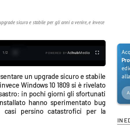
grade sicuro e stabile per gli anni a venire, e invece
Ac
1
/
2
Ad
hub
Media
POWERED BY
Pro
edi
entare un upgrade sicuro e stabile
alla
e invece Windows 10 1809 si è rivelato
astro: in pochi giorni gli sfortunati
A
installato hanno sperimentato bug
i casi persino catastrofici per la
IN E