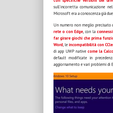
con specifiche versioni dei dri
sull’incorretta comunicazione nel
Microsoft era a conoscenza già due
Un numero non meglio precisato d
rete o con Edge
, con la
connessi
far girare giochi che prima fun
Word
, le
incompatibilità con CCl
di app UWP native
come la Calco
default modificate in precedenz
aggiornamento e vari problemi di 