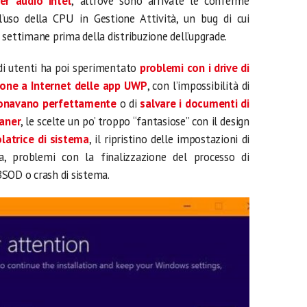
ver audio Intel
; altrove sono arrivate le conferme
l’uso della CPU in Gestione Attività, un bug di cui
 settimane prima della distribuzione dell’upgrade.
i utenti ha poi sperimentato
problemi con i drive di
one a Internet delle app UWP
, con l’impossibilità di
zionavano perfettamente
o di
salvare i documenti di
eaner
, le scelte un po’ troppo “fantasiose” con il design
latrice di sistema
, il ripristino delle impostazioni di
a, problemi con la finalizzazione del processo di
BSOD o crash di sistema.