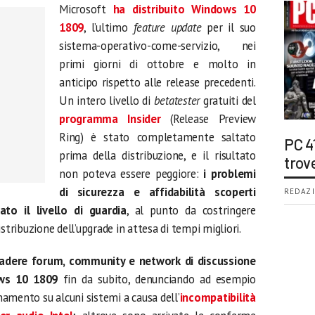
Microsoft
ha distribuito Windows 10
1809
, l’ultimo
feature update
per il suo
sistema-operativo-come-servizio, nei
primi giorni di ottobre e molto in
anticipo rispetto alle release precedenti.
Un intero livello di
betatester
gratuiti del
programma Insider
(Release Preview
Ring) è stato completamente saltato
PC 4
prima della distribuzione, e il risultato
trov
non poteva essere peggiore:
i problemi
di sicurezza e affidabilità scoperti
REDAZI
ato il livello di guardia
, al punto da costringere
stribuzione dell’upgrade in attesa di tempi migliori.
vadere forum, community e network di discussione
ows 10 1809
fin da subito, denunciando ad esempio
ornamento su alcuni sistemi a causa dell’
incompatibilità