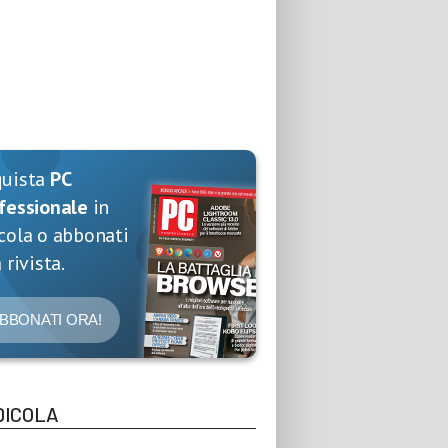
quista
PC
fessionale
in
cola o abbonati
 rivista.
BBONATI ORA!
DICOLA