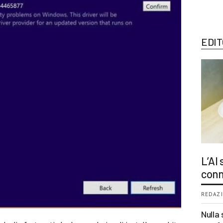
EDIT
L’AI
conn
REDAZI
Nulla 