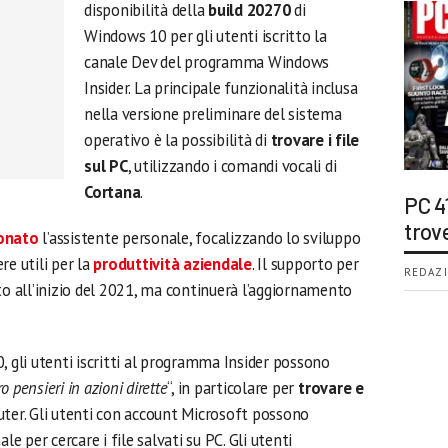
disponibilità della
build 20270
di
Windows 10 per gli utenti iscritto la
canale Dev del programma Windows
Insider. La principale funzionalità inclusa
nella versione preliminare del sistema
operativo è la possibilità di
trovare i file
sul PC
, utilizzando i comandi vocali di
Cortana
.
PC 4
trov
onato
l’assistente personale, focalizzando lo sviluppo
re utili per la
produttività aziendale
. Il supporto per
REDAZI
to all’inizio del 2021, ma continuerà l’aggiornamento
, gli utenti iscritti al programma Insider possono
o pensieri in azioni dirette
“, in particolare per
trovare e
er. Gli utenti con account Microsoft possono
le per cercare i file salvati su PC. Gli utenti