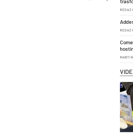
trasf
REDAZI
Addes
REDAZI
Come 
hosti
MARTIN
VID