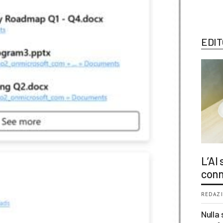
EDIT
L’AI
conn
REDAZI
Nulla 