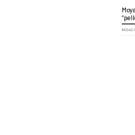
Moya
“pell
REDAZI