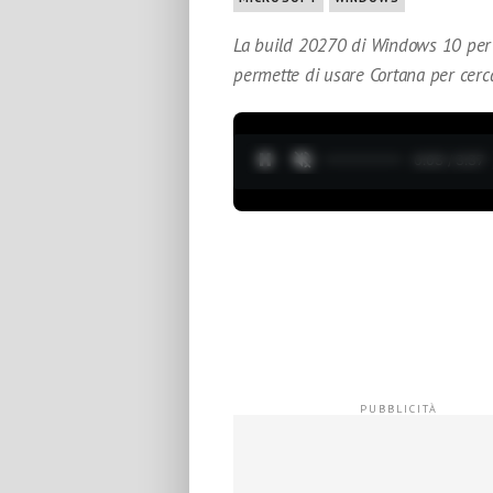
La build 20270 di Windows 10 per g
permette di usare Cortana per cerca
0:04 / 3:37