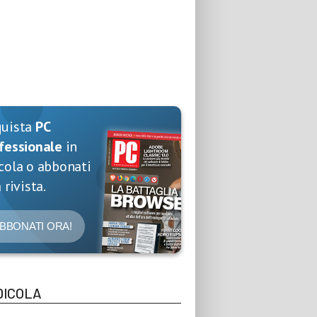
quista
PC
fessionale
in
cola o abbonati
 rivista.
BBONATI ORA!
DICOLA