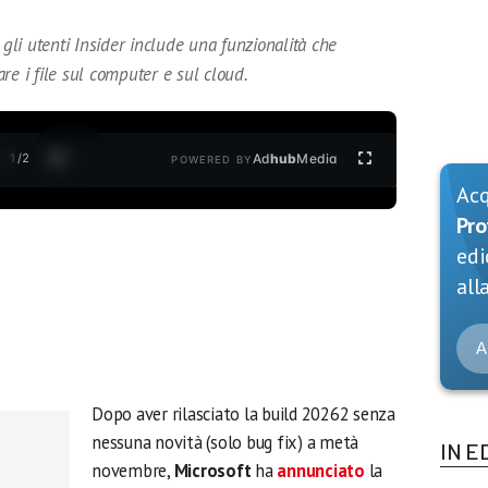
li utenti Insider include una funzionalità che
re i file sul computer e sul cloud.
1
/
2
Ad
hub
Media
POWERED BY
Ac
Pro
edi
alla
A
Dopo aver rilasciato la build 20262 senza
nessuna novità (solo bug fix) a metà
IN E
novembre,
Microsoft
ha
annunciato
la