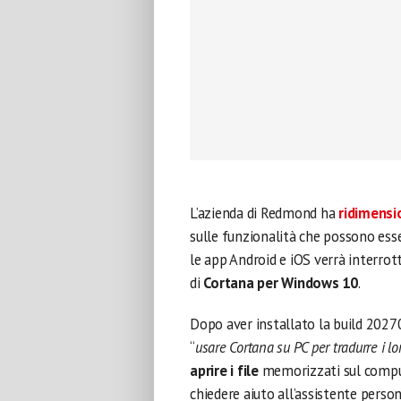
L’azienda di Redmond ha
ridimensi
sulle funzionalità che possono esse
le app Android e iOS verrà interrot
di
Cortana per Windows 10
.
Dopo aver installato la build 20270
“
usare Cortana su PC per tradurre i lor
aprire i file
memorizzati sul comput
chiedere aiuto all’assistente persona