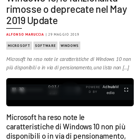
rimosse o deprecate nel May
2019 Update
ALFONSO MARUCCIA
| 29 MAGGIO 2019
MICROSOFT
SOFTWARE
WINDOWS
Microsoft ha reso note le caratteristiche di Windows 10 non
più disponibili o in via di pensionamento, una lista non […]
0:04 /
Ad
hub
M
POWERE
1
/
2
D BY
3:37
edia
Microsoft ha reso note le
caratteristiche di Windows 10 non più
disponibili o in via di pensionamento,