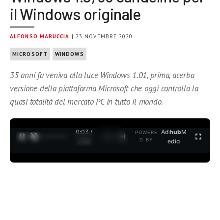
il Windows originale
ALFONSO MARUCCIA
| 23 NOVEMBRE 2020
MICROSOFT
WINDOWS
35 anni fa veniva alla luce Windows 1.01, prima, acerba
versione della piattaforma Microsoft che oggi controlla la
quasi totalità del mercato PC in tutto il mondo.
0:04 /
Ad
hub
M
POWERE
1
/
2
D BY
3:35
edia