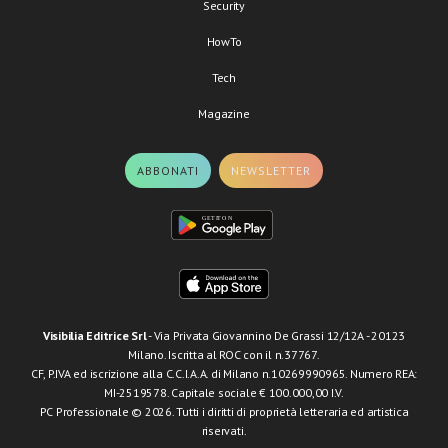
Security
HowTo
Tech
Magazine
ABBONATI
NEWSLETTER
Visibilia Editrice Srl
- Via Privata Giovannino De Grassi 12/12A - 20123
Milano. Iscritta al ROC con il n.37767.
CF, P.IVA ed iscrizione alla C.C.I.A.A. di Milano n.10269990965. Numero REA:
MI-2519578. Capitale sociale € 100.000,00 I.V.
PC Professionale © 2026. Tutti i diritti di proprietà letteraria ed artistica
riservati.