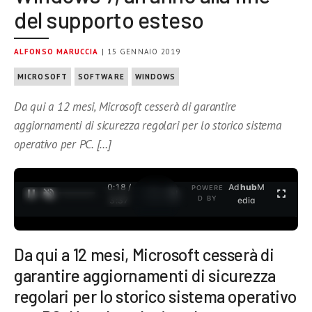
del supporto esteso
ALFONSO MARUCCIA
| 15 GENNAIO 2019
MICROSOFT
SOFTWARE
WINDOWS
Da qui a 12 mesi, Microsoft cesserà di garantire
aggiornamenti di sicurezza regolari per lo storico sistema
operativo per PC. […]
0:19 /
Ad
hub
M
POWERE
1
/
2
D BY
3:37
edia
Da qui a 12 mesi, Microsoft cesserà di
garantire aggiornamenti di sicurezza
regolari per lo storico sistema operativo