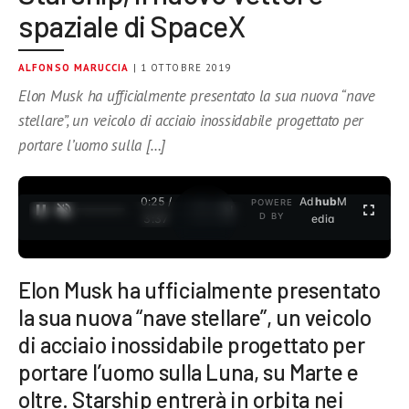
spaziale di SpaceX
ALFONSO MARUCCIA
| 1 OTTOBRE 2019
Elon Musk ha ufficialmente presentato la sua nuova “nave
stellare”, un veicolo di acciaio inossidabile progettato per
portare l’uomo sulla […]
0:25 /
Ad
hub
M
POWERE
1
/
2
D BY
3:37
edia
Elon Musk ha ufficialmente presentato
la sua nuova “nave stellare”, un veicolo
di acciaio inossidabile progettato per
portare l’uomo sulla Luna, su Marte e
oltre. Starship entrerà in orbita nei