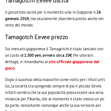
Tamagotchi Eevee uscita
Il giocattolo uscirà per il momento solo in Giappone il
26
gennaio 2019
, ma sicuramente sbarcherà presto anche nel
resto del mondo.
Tamagotch Eevee prezzo
Sul mercato giapponese il Tamagotchi è stato lanciato con
un costo d
i 2,300 yen, ovvero circa 20€
. Per ulteriori
dettagli, vi rimandiamo al
sito ufficiale giapponese del
gioco
.
Dopo il successo della mascotte come volto per i titoli Let’s
Go, la società sta spingendo sempre di più il piccolo Eevee.
Infatti sembra che la sua popolarità possa essere una seria
minaccia per Pikachu, che al momento è stato messo un po’
da parte, nonostante comunque anche la sua versione per