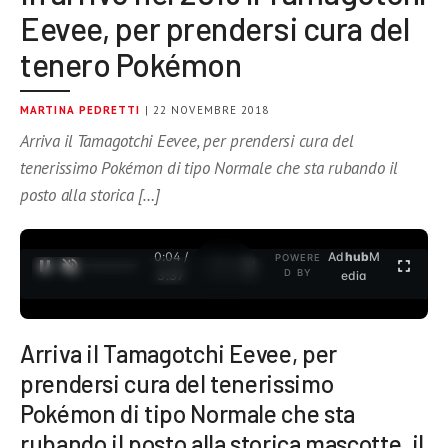
Eevee, per prendersi cura del
tenero Pokémon
MARTINA PEDRETTI
| 22 NOVEMBRE 2018
Arriva il Tamagotchi Eevee, per prendersi cura del
tenerissimo Pokémon di tipo Normale che sta rubando il
posto alla storica […]
0:05 /
Ad
hub
M
POWERE
1
/
2
D BY
3:37
edia
Arriva il Tamagotchi Eevee, per
prendersi cura del tenerissimo
Pokémon di tipo Normale che sta
rubando il posto alla storica mascotte, il