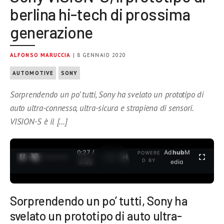
berlina hi-tech di prossima
generazione
ALFONSO MARUCCIA
| 8 GENNAIO 2020
AUTOMOTIVE
SONY
Sorprendendo un po’ tutti, Sony ha svelato un prototipo di
auto ultra-connessa, ultra-sicura e strapiena di sensori.
VISION-S è il […]
0:27 /
Ad
hub
M
POWERE
1
/
2
D BY
3:35
edia
Sorprendendo un po’ tutti, Sony ha
svelato un prototipo di auto ultra-