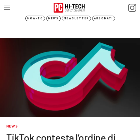
HOW-TO
NEWS
NEWSLETTER
ABBONATI
NEWS
TikTok contesta l’ordine di