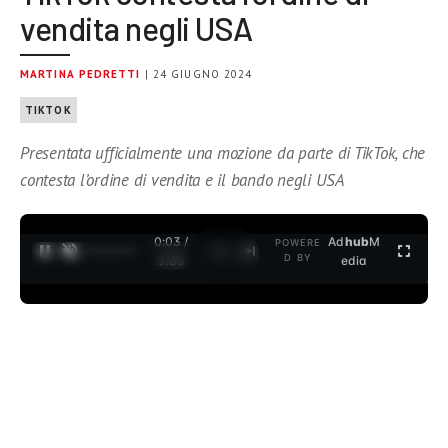
vendita negli USA
MARTINA PEDRETTI
| 24 GIUGNO 2024
TIKTOK
Presentata ufficialmente una mozione da parte di TikTok, che
contesta l’ordine di vendita e il bando negli USA
0:04 /
Ad
hub
M
POWERE
1
/
2
D BY
3:35
edia