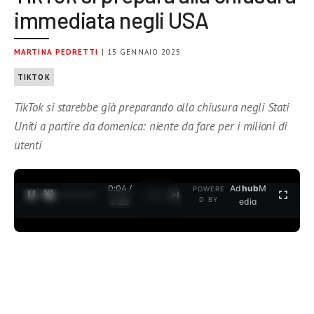
immediata negli USA
MARTINA PEDRETTI
| 15 GENNAIO 2025
TIKTOK
TikTok si starebbe già preparando alla chiusura negli Stati
Uniti a partire da domenica: niente da fare per i milioni di
utenti
0:04 /
Ad
hub
M
POWERE
1
/
2
D BY
3:35
edia