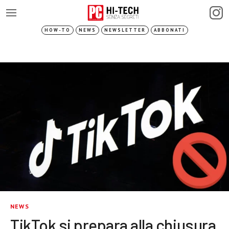
HOW-TO
NEWS
NEWSLETTER
ABBONATI
NEWS
TikTok si prepara alla chiusura