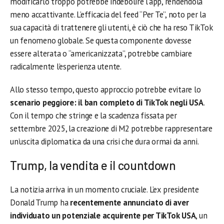
modificarlo troppo potrebbe indebolire l’app, rendendola
meno accattivante. L’efficacia del feed “Per Te”, noto per la
sua capacità di trattenere gli utenti, è ciò che ha reso TikTok
un fenomeno globale. Se questa componente dovesse
essere alterata o “americanizzata”, potrebbe cambiare
radicalmente l’esperienza utente.
Allo stesso tempo, questo approccio potrebbe evitare lo
scenario peggiore: il ban completo di TikTok negli USA
.
Con il tempo che stringe e la scadenza fissata per
settembre 2025, la creazione di M2 potrebbe rappresentare
un’uscita diplomatica da una crisi che dura ormai da anni.
Trump, la vendita e il countdown
La notizia arriva in un momento cruciale. L’ex presidente
Donald Trump ha
recentemente annunciato di aver
individuato un potenziale acquirente per TikTok USA
, un