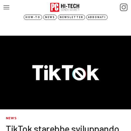
HOW-TO
NEWS
NEWSLETTER
ABBONATI
NEWS
TikTok starebbe sviluppando