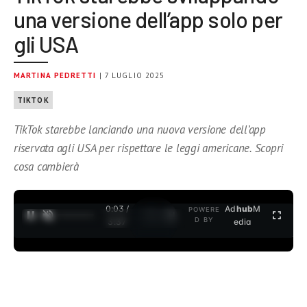
una versione dell’app solo per
gli USA
MARTINA PEDRETTI
| 7 LUGLIO 2025
TIKTOK
TikTok starebbe lanciando una nuova versione dell’app
riservata agli USA per rispettare le leggi americane. Scopri
cosa cambierà
0:04 /
Ad
hub
M
POWERE
1
/
2
D BY
3:37
edia