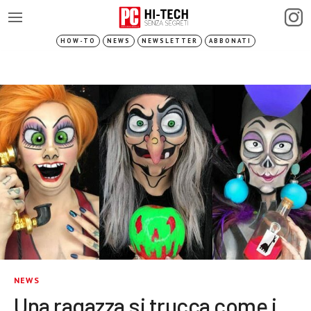
HOW-TO
NEWS
NEWSLETTER
ABBONATI
NEWS
Una ragazza si trucca come i