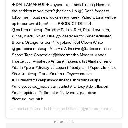
🐠DARLA MAKEUP🐠 anyone else think Finding Nemo is
the saddest movie ever? (besides Up 😫) Don’t forget to
follow me! I post new looks every week! Video tutorial will be
up tomorrow at 5pm! . . . . PRODUCT DEETS:
@mehronmakeup Paradise Paints: Red, Pink, Lavender,
White, Black, Silver, Blue @wolfefaceartfx Water Activated
Brown, Orange, Green @kryolanofficial Clown White
@graftobianmakeup Pros-Aid Adhesive @tartecosmetics
Shape Tape Concealer @bhcosmetics Modern Mattes
Palette . . . . #makeup #mua #makeupartist #findingnemo
#darla #pixar #disney #facepaint #bodypaint #specialeffects
#fx #fxmakeup #tarte #mehron #nyxcosmetics
#100daysofmakeup #bhcosmetics #crazymakeups
#undiscovered_muas #art #artist #fantasy #sfx #illusion
#makeupideas #jeffreestar #katvond #graftobian
#feature_my_stuff
Un post condiviso da
Nikkianne DiPaola
(@moooonbeams) in data: