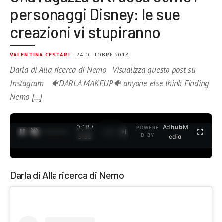
personaggi Disney: le sue
creazioni vi stupiranno
VALENTINA CESTARI
| 24 OTTOBRE 2018
Darla di Alla ricerca di Nemo Visualizza questo post su
Instagram 🐠DARLA MAKEUP🐠 anyone else think Finding
Nemo […]
0:19 /
Ad
hub
M
POWERE
1
/
2
D BY
3:35
edia
Darla di Alla ricerca di Nemo